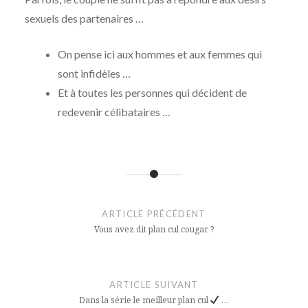
sexuels des partenaires …
On pense ici aux hommes et aux femmes qui
sont infidèles …
Et à toutes les personnes qui décident de
redevenir célibataires …
Navigation
de
ARTICLE PRÉCÉDENT
l’article
Vous avez dit plan cul cougar ?
ARTICLE SUIVANT
Dans la série le meilleur plan cul
…